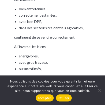
bien entretenues,
correctement estimées,
avec bon DPE,
dans des secteurs résidentiels agréables,
continuent de se vendre correctement.
À l’inverse, les biens :
énergivores,
avec gros travaux,
ou surestimés,
peuvent rencontrer davantage de difficultés.
Nous utilisons des cookies pour vous garantir la meilleure
expérience sur notre site web. Si vous continuez à utiliser ce
Saïx reste aujourd’hui une commune très
site, nous supposerons que vous en êtes satisfait.
intéressante pour :
accepter
refuser
les familles,