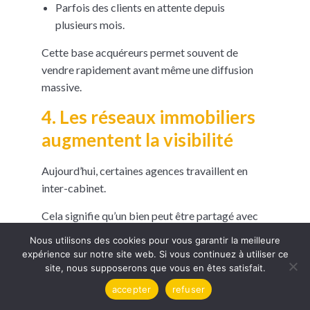
Parfois des clients en attente depuis
plusieurs mois.
Cette base acquéreurs permet souvent de
vendre rapidement avant même une diffusion
massive.
4. Les réseaux immobiliers
augmentent la visibilité
Aujourd’hui, certaines agences travaillent en
inter-cabinet.
Cela signifie qu’un bien peut être partagé avec
plusieurs agences partenaires.
Nous utilisons des cookies pour vous garantir la meilleure
expérience sur notre site web. Si vous continuez à utiliser ce
Cette stratégie augmente fortement les chances
site, nous supposerons que vous en êtes satisfait.
de vente.
accepter
refuser
Dans une ville comme Castres, où le marché